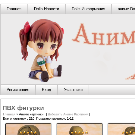
Главная
Dolls Новости
Dolls Информация
аниме Do
Регистрация
Вход
Участники
ПВХ фигурки
Главная
» Аниме картинки [
Добавить Аниме Картинку
]
Всего картинок
:
210
Показано картинок
:
1-12
ПВХ
ПВХ
фигурки
фигурки