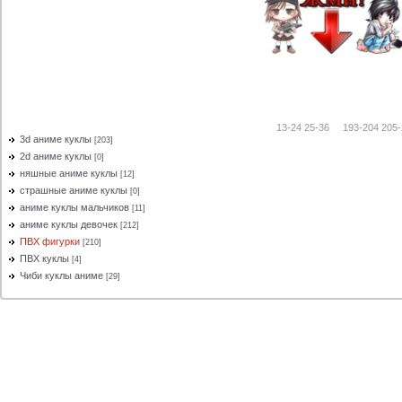
Больше картинок!!
1-12
13-24
25-36
...
193-204
205-
3d аниме куклы
[203]
2d аниме куклы
[0]
няшные аниме куклы
[12]
страшные аниме куклы
[0]
аниме куклы мальчиков
[11]
аниме куклы девочек
[212]
ПВХ фигурки
[210]
ПВХ куклы
[4]
Чиби куклы аниме
[29]